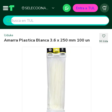
Ciudad
SELECCIONA
Entra a TUL
Inicio
TUL - Tu Marketplace de Construcción
Carr
TU CIUDAD
Uduke
Amarra Plastica Blanca 3.6 x 250 mm 100 un
Mi lista