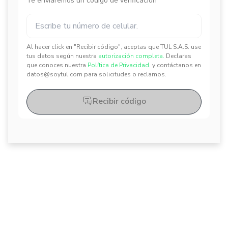
Te enviaremos un código de verificación
Al hacer click en "Recibir código", aceptas que TUL S.A.S. use
✕
✕
tus datos según nuestra
autorización completa.
Declaras
que conoces nuestra
Política de Privacidad.
y contáctanos en
datos@soytul.com para solicitudes o reclamos.
Recibir código