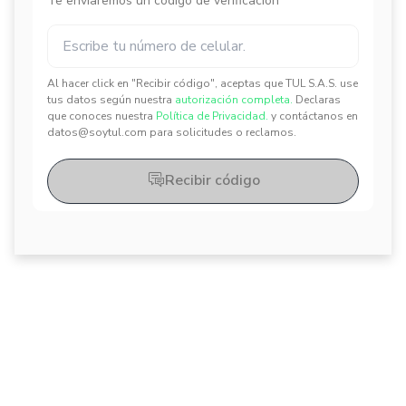
Te enviaremos un código de verificación
Al hacer click en "Recibir código", aceptas que TUL S.A.S. use
✕
✕
tus datos según nuestra
autorización completa.
Declaras
que conoces nuestra
Política de Privacidad.
y contáctanos en
datos@soytul.com para solicitudes o reclamos.
Recibir código