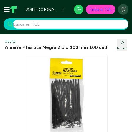
Ciudad
SELECCIONA
Entra a TUL
Inicio
TUL - Tu Marketplace de Construcción
Carr
TU CIUDAD
Uduke
Amarra Plastica Negra 2.5 x 100 mm 100 und
Mi lista