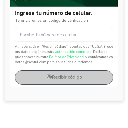
Ingresa tu número de celular.
Te enviaremos un código de verificación
Al hacer click en "Recibir código", aceptas que TUL S.A.S. use
✕
✕
tus datos según nuestra
autorización completa.
Declaras
que conoces nuestra
Política de Privacidad.
y contáctanos en
datos@soytul.com para solicitudes o reclamos.
Recibir código