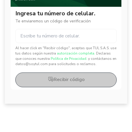
Ingresa tu número de celular.
Te enviaremos un código de verificación
Al hacer click en "Recibir código", aceptas que TUL S.A.S. use
✕
✕
tus datos según nuestra
autorización completa.
Declaras
que conoces nuestra
Política de Privacidad.
y contáctanos en
datos@soytul.com para solicitudes o reclamos.
Recibir código