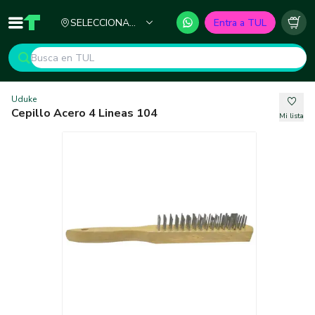
Ciudad
SELECCIONA
Entra a TUL
Inicio
TUL - Tu Marketplace de Construcción
Carr
TU CIUDAD
Uduke
Cepillo Acero 4 Lineas 104
Mi lista