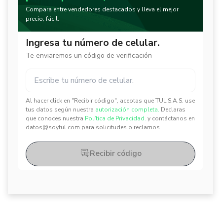
Compara entre vendedores destacados y lleva el mejor
precio, fácil.
Ingresa tu número de celular.
Te enviaremos un código de verificación
Al hacer click en "Recibir código", aceptas que TUL S.A.S. use
✕
✕
tus datos según nuestra
autorización completa.
Declaras
que conoces nuestra
Política de Privacidad.
y contáctanos en
datos@soytul.com para solicitudes o reclamos.
Recibir código