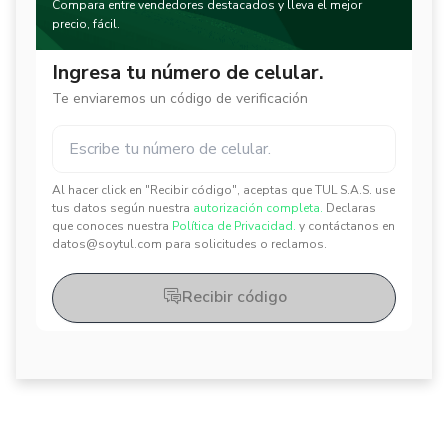
Compara entre vendedores destacados y lleva el mejor
precio, fácil.
Ingresa tu número de celular.
Te enviaremos un código de verificación
Al hacer click en "Recibir código", aceptas que TUL S.A.S. use
✕
✕
tus datos según nuestra
autorización completa.
Declaras
que conoces nuestra
Política de Privacidad.
y contáctanos en
datos@soytul.com para solicitudes o reclamos.
Recibir código