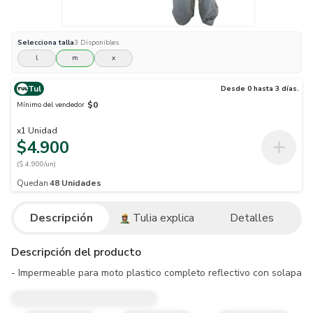
Selecciona
talla
3
Disponibles
l
m
x
Tul
Desde 0 hasta 3 días.
$0
Mínimo del vendedor
x
1
Unidad
$4.900
($ 4.900/un)
Quedan
48
Unidades
Descripción
Tulia explica
Detalles
Descripción del producto
- Impermeable para moto plastico completo reflectivo con solapa T