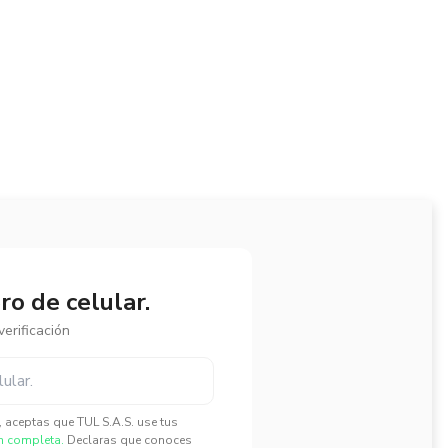
o de celular.
erificación
", aceptas que TUL S.A.S. use tus
n completa.
Declaras que conoces