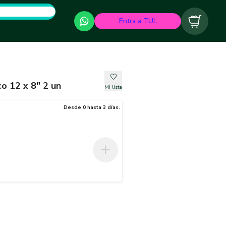
Entra a TUL
Carrito
o 12 x 8" 2 un
Mi lista
Desde 0 hasta 3 días.