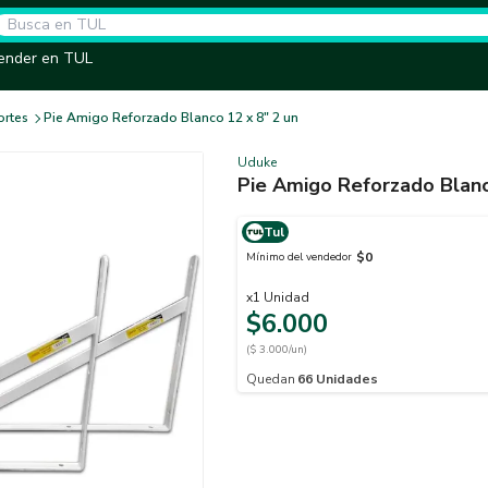
ender en TUL
rtes
Pie Amigo Reforzado Blanco 12 x 8" 2 un
Uduke
Pie Amigo Reforzado Blanc
Tul
$0
Mínimo del vendedor
x
1
Unidad
$6.000
($ 3.000/un)
Quedan
66
Unidades