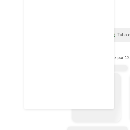
Descripción
Tulia 
Descripción del producto
- Pie amigo reforzado blanco x par 