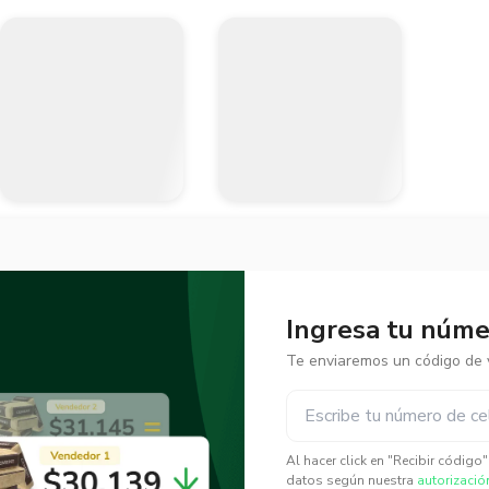
Ingresa tu númer
Te enviaremos un código de v
✕
✕
Al hacer click en "Recibir código
datos según nuestra
autorizació