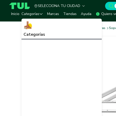
SELECCIONA TU CIUDAD
TUL - Tu Marketplace de Construcción
Inicio
Categorías
Marcas
Tiendas
Ayuda
Quiero v
Ferretería
Herrajes y Bisagras
Sopo
Categorías