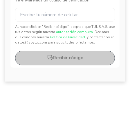
Te enviaremos un código de verificación
Al hacer click en "Recibir código", aceptas que TUL S.A.S. use
✕
✕
tus datos según nuestra
autorización completa.
Declaras
que conoces nuestra
Política de Privacidad.
y contáctanos en
datos@soytul.com para solicitudes o reclamos.
Recibir código