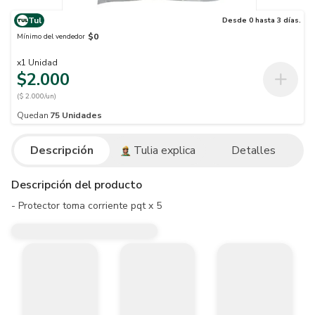
Tul
Desde 0 hasta 3 días.
$0
Mínimo del vendedor
x
1
Unidad
$2.000
($ 2.000/un)
Quedan
75
Unidades
Descripción
Tulia explica
Detalles
Descripción del producto
- Protector toma corriente pqt x 5