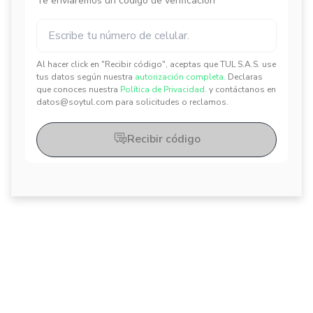
Te enviaremos un código de verificación
Al hacer click en "Recibir código", aceptas que TUL S.A.S. use
✕
✕
tus datos según nuestra
autorización completa.
Declaras
que conoces nuestra
Política de Privacidad.
y contáctanos en
datos@soytul.com para solicitudes o reclamos.
Recibir código