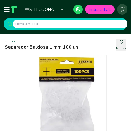
Ciudad
SELECCIONA
Entra a TUL
Inicio
TUL - Tu Marketplace de Construcción
Carr
TU CIUDAD
Uduke
Separador Baldosa 1 mm 100 un
Mi lista