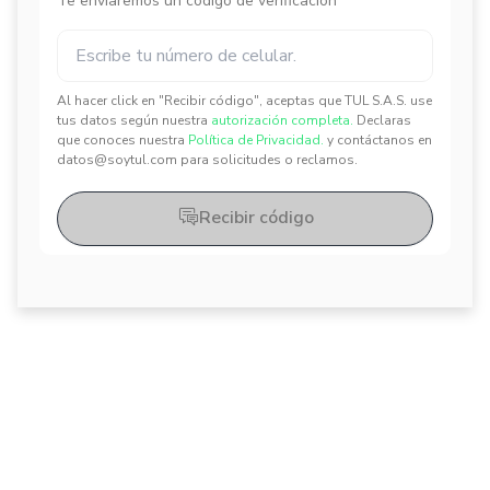
Te enviaremos un código de verificación
Al hacer click en "Recibir código", aceptas que TUL S.A.S. use
✕
✕
tus datos según nuestra
autorización completa.
Declaras
que conoces nuestra
Política de Privacidad.
y contáctanos en
datos@soytul.com para solicitudes o reclamos.
Recibir código