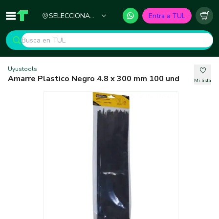
Ciudad
SELECCIONA
Entra a TUL
Inicio
TUL - Tu Marketplace de Construcción
Carr
TU CIUDAD
Uyustools
Amarre Plastico Negro 4.8 x 300 mm 100 und
Mi lista