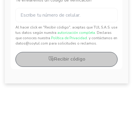
Te enviaremos un código de verificación
Al hacer click en "Recibir código", aceptas que TUL S.A.S. use
✕
✕
tus datos según nuestra
autorización completa.
Declaras
que conoces nuestra
Política de Privacidad.
y contáctanos en
datos@soytul.com para solicitudes o reclamos.
Recibir código