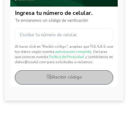
Ingresa tu número de celular.
Te enviaremos un código de verificación
Al hacer click en "Recibir código", aceptas que TUL S.A.S. use
✕
✕
tus datos según nuestra
autorización completa.
Declaras
que conoces nuestra
Política de Privacidad.
y contáctanos en
datos@soytul.com para solicitudes o reclamos.
Recibir código