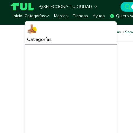
SELECCIONA TU CIUDAD
TUL - Tu Marketplace de Construcción
Inicio
Categorías
Marcas
Tiendas
Ayuda
Quiero v
Ferretería
Herrajes y Bisagras
Sopo
Categorías