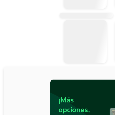
¡Más
opciones,