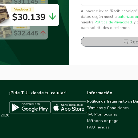
✕
✕
Al hacer click en "Recibir código
datos según nuestra
autorizació
nuestra
Política de Privacidad.
y 
para solicitudes o reclamos.
Rec
¡Pide TUL desde tu celular!
Información
Política de Tratamiento de D
Términos y Condiciones
TyC Promociones
2026
Descargar TUL en App Store
Descargar TUL en Google Play
Métodos de pago
FAQ Tiendas