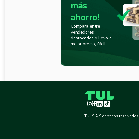
más
ahorro!
Compara entre
vendedores
destacados y lleva el
mejor precio, fácil.
Instagram
Facebook
LinkedIn
TikTok
TUL S.A.S derechos reservados