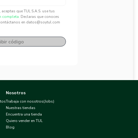
", aceptas que TUL S.A.S. use tus
n completa.
Declaras que conoces
contáctanos en datos@soytul.com
ibir código
Nosotros
atos
Trabaja con nosotros(Jobs)
Nuestras tiendas
Encuentra una tienda
Quiero vender en TUL
Blog