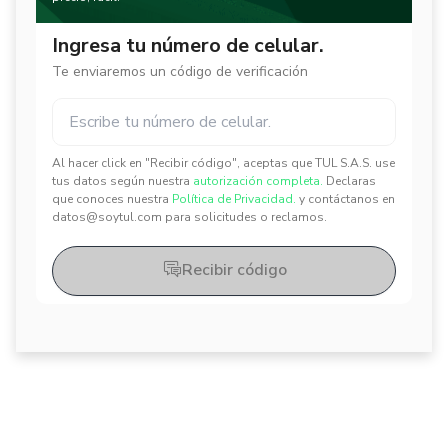
Ingresa tu número de celular.
Te enviaremos un código de verificación
Al hacer click en "Recibir código", aceptas que TUL S.A.S. use
✕
✕
tus datos según nuestra
autorización completa.
Declaras
que conoces nuestra
Política de Privacidad.
y contáctanos en
datos@soytul.com para solicitudes o reclamos.
Recibir código