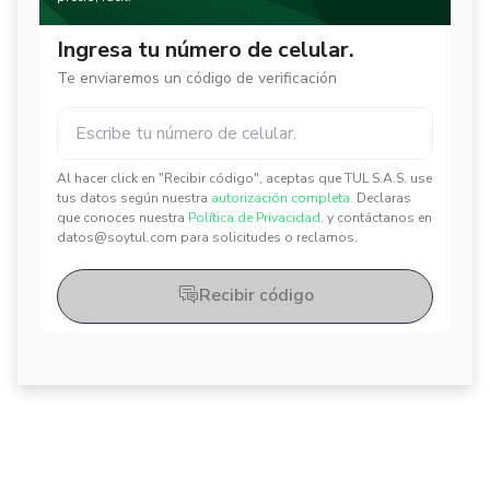
Ingresa tu número de celular.
Te enviaremos un código de verificación
Al hacer click en "Recibir código", aceptas que TUL S.A.S. use
✕
✕
tus datos según nuestra
autorización completa.
Declaras
que conoces nuestra
Política de Privacidad.
y contáctanos en
datos@soytul.com para solicitudes o reclamos.
Recibir código