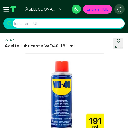
Ciudad
SELECCIONA
Entra a TUL
Inicio
TUL - Tu Marketplace de Construcción
Carr
TU CIUDAD
WD-40
Aceite lubricante WD40 191 ml
Mi lista