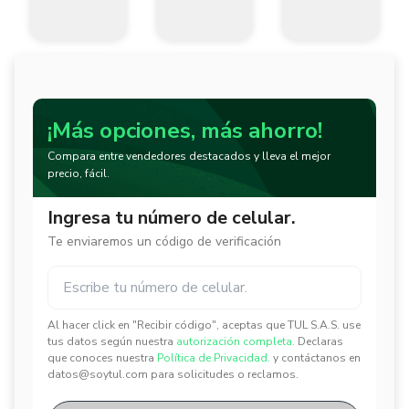
¡Más opciones, más ahorro!
Compara entre vendedores destacados y lleva el mejor
precio, fácil.
Ingresa tu número de celular.
Te enviaremos un código de verificación
Al hacer click en "Recibir código", aceptas que TUL S.A.S. use
✕
✕
tus datos según nuestra
autorización completa.
Declaras
que conoces nuestra
Política de Privacidad.
y contáctanos en
datos@soytul.com para solicitudes o reclamos.