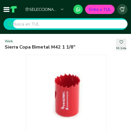
Ciudad
SELECCIONA
Entra a TUL
Inicio
TUL - Tu Marketplace de Construcción
Carr
TU CIUDAD
Werk
Sierra Copa Bimetal M42 1 1/8"
Mi lista