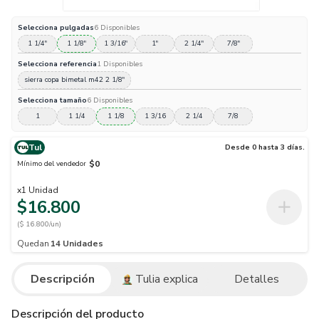
Selecciona
pulgadas
6
Disponibles
1 1/4"
1 1/8"
1 3/16"
1"
2 1/4"
7/8"
Selecciona
referencia
1
Disponibles
sierra copa bimetal m42 2 1/8"
Selecciona
tamaño
6
Disponibles
1
1 1/4
1 1/8
1 3/16
2 1/4
7/8
Tul
Desde 0 hasta 3 días.
$0
Mínimo del vendedor
x
1
Unidad
$16.800
($ 16.800/un)
Quedan
14
Unidades
Descripción
Tulia explica
Detalles
Descripción del producto