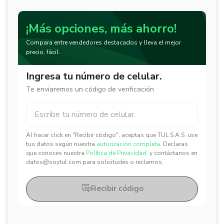
¡Más opciones, más ahorro!
Compara entre vendedores destacados y lleva el mejor
precio, fácil.
Ingresa tu número de celular.
Te enviaremos un código de verificación
Al hacer click en "Recibir código", aceptas que TUL S.A.S. use
✕
✕
tus datos según nuestra
autorización completa.
Declaras
que conoces nuestra
Política de Privacidad.
y contáctanos en
datos@soytul.com para solicitudes o reclamos.
Recibir código