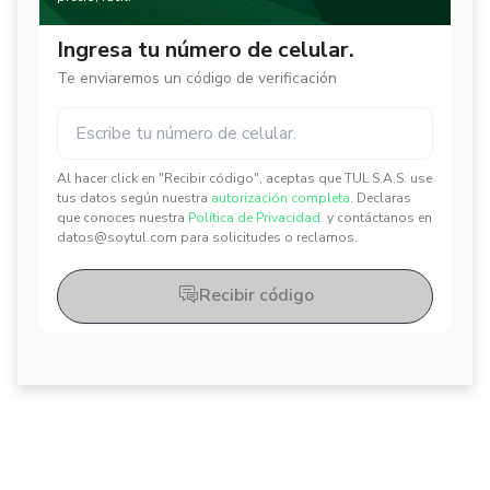
Ingresa tu número de celular.
Te enviaremos un código de verificación
Al hacer click en "Recibir código", aceptas que TUL S.A.S. use
✕
✕
tus datos según nuestra
autorización completa.
Declaras
que conoces nuestra
Política de Privacidad.
y contáctanos en
datos@soytul.com para solicitudes o reclamos.
Recibir código