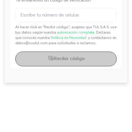
Te enviaremos un código de verificación
Al hacer click en "Recibir código", aceptas que TUL S.A.S. use
✕
✕
tus datos según nuestra
autorización completa.
Declaras
que conoces nuestra
Política de Privacidad.
y contáctanos en
datos@soytul.com para solicitudes o reclamos.
Recibir código