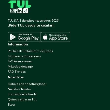
Instagram
Facebook
LinkedIn
TikTok
TUL S.A.S derechos reservados
2026
¡Pide TUL desde tu celular!
Descargar TUL en App Store
Descargar TUL en Google Play
Información
Política de Tratamiento de Datos
Términos y Condiciones
TyC Promociones
Métodos de pago
FAQ Tiendas
Nosotros
Trabaja con nosotros(Jobs)
Nuestras tiendas
Encuentra una tienda
Quiero vender en TUL
Blog