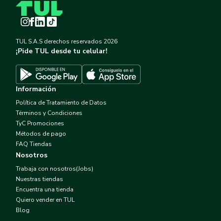
Instagram
Facebook
LinkedIn
TikTok
TUL S.A.S derechos reservados
2026
¡Pide TUL desde tu celular!
Descargar TUL en App Store
Descargar TUL en Google Play
Información
Política de Tratamiento de Datos
Términos y Condiciones
TyC Promociones
Métodos de pago
FAQ Tiendas
Nosotros
Trabaja con nosotros(Jobs)
Nuestras tiendas
Encuentra una tienda
Quiero vender en TUL
Blog