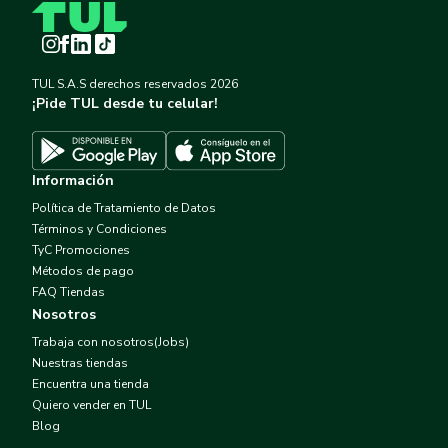
Instagram
Facebook
LinkedIn
TikTok
TUL S.A.S derechos reservados
2026
¡Pide TUL desde tu celular!
Descargar TUL en App Store
Descargar TUL en Google Play
Información
Política de Tratamiento de Datos
Términos y Condiciones
TyC Promociones
Métodos de pago
FAQ Tiendas
Nosotros
Trabaja con nosotros(Jobs)
Nuestras tiendas
Encuentra una tienda
Quiero vender en TUL
Blog