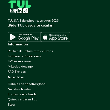
Instagram
Facebook
LinkedIn
TikTok
TUL S.A.S derechos reservados
2026
¡Pide TUL desde tu celular!
Descargar TUL en App Store
Descargar TUL en Google Play
Información
Política de Tratamiento de Datos
Términos y Condiciones
TyC Promociones
Métodos de pago
FAQ Tiendas
Nosotros
Trabaja con nosotros(Jobs)
Nuestras tiendas
Encuentra una tienda
Quiero vender en TUL
Blog