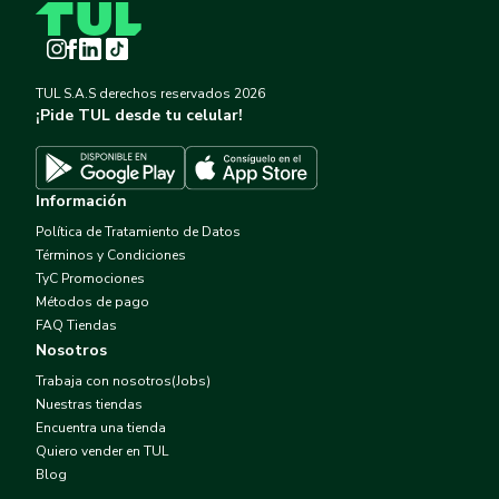
Instagram
Facebook
LinkedIn
TikTok
TUL S.A.S derechos reservados
2026
¡Pide TUL desde tu celular!
Descargar TUL en App Store
Descargar TUL en Google Play
Información
Política de Tratamiento de Datos
Términos y Condiciones
TyC Promociones
Métodos de pago
FAQ Tiendas
Nosotros
Trabaja con nosotros(Jobs)
Nuestras tiendas
Encuentra una tienda
Quiero vender en TUL
Blog