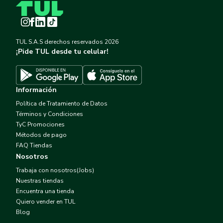
Instagram
Facebook
LinkedIn
TikTok
TUL S.A.S derechos reservados
2026
¡Pide TUL desde tu celular!
Descargar TUL en App Store
Descargar TUL en Google Play
Información
Política de Tratamiento de Datos
Términos y Condiciones
TyC Promociones
Métodos de pago
FAQ Tiendas
Nosotros
Trabaja con nosotros(Jobs)
Nuestras tiendas
Encuentra una tienda
Quiero vender en TUL
Blog