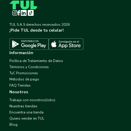
Instagram
Facebook
LinkedIn
TikTok
TUL S.A.S derechos reservados
2026
¡Pide TUL desde tu celular!
Descargar TUL en App Store
Descargar TUL en Google Play
Información
Política de Tratamiento de Datos
Términos y Condiciones
TyC Promociones
Métodos de pago
FAQ Tiendas
Nosotros
Trabaja con nosotros(Jobs)
Nuestras tiendas
Encuentra una tienda
Quiero vender en TUL
Blog