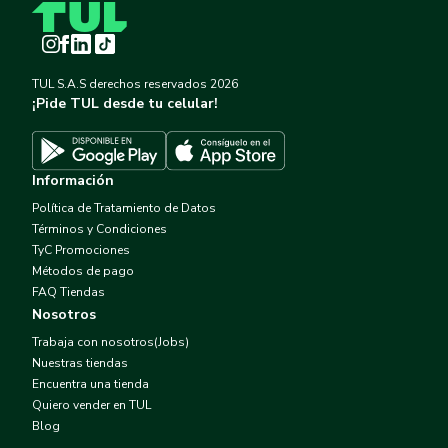
Instagram
Facebook
LinkedIn
TikTok
TUL S.A.S derechos reservados
2026
¡Pide TUL desde tu celular!
Descargar TUL en App Store
Descargar TUL en Google Play
Información
Política de Tratamiento de Datos
Términos y Condiciones
TyC Promociones
Métodos de pago
FAQ Tiendas
Nosotros
Trabaja con nosotros(Jobs)
Nuestras tiendas
Encuentra una tienda
Quiero vender en TUL
Blog