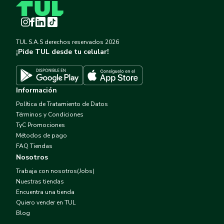
Instagram
Facebook
LinkedIn
TikTok
TUL S.A.S derechos reservados
2026
¡Pide TUL desde tu celular!
Descargar TUL en App Store
Descargar TUL en Google Play
Información
Política de Tratamiento de Datos
Términos y Condiciones
TyC Promociones
Métodos de pago
FAQ Tiendas
Nosotros
Trabaja con nosotros(Jobs)
Nuestras tiendas
Encuentra una tienda
Quiero vender en TUL
Blog