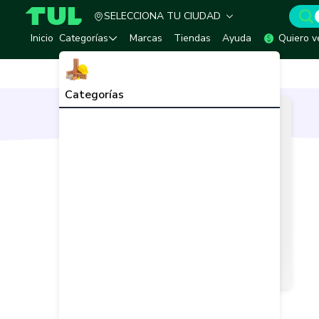
SELECCIONA TU CIUDAD
TUL - Tu Marketplace de Construcción
Inicio
Categorías
Marcas
Tiendas
Ayuda
Quiero v
Inicio
Vendedor
Cyrgo
Categorías