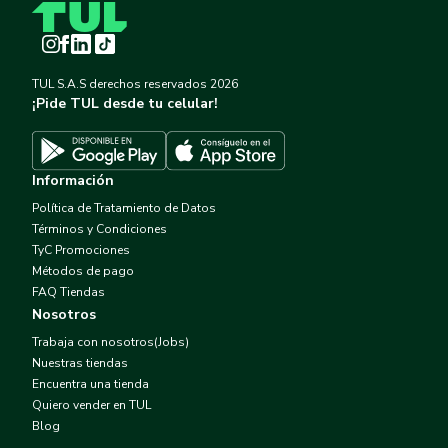
Instagram
Facebook
LinkedIn
TikTok
TUL S.A.S derechos reservados
2026
¡Pide TUL desde tu celular!
Descargar TUL en App Store
Descargar TUL en Google Play
Información
Política de Tratamiento de Datos
Términos y Condiciones
TyC Promociones
Métodos de pago
FAQ Tiendas
Nosotros
Trabaja con nosotros(Jobs)
Nuestras tiendas
Encuentra una tienda
Quiero vender en TUL
Blog