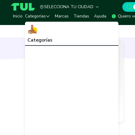
SELECCIONA TU CIUDAD
TUL - Tu Marketplace de Construcción
Inicio
Categorías
Marcas
Tiendas
Ayuda
Quiero v
Inicio
Vendedor
Retein
Categorías