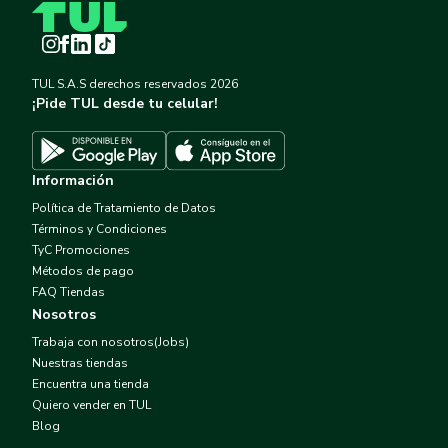
Instagram
Facebook
LinkedIn
TikTok
TUL S.A.S derechos reservados
2026
¡Pide TUL desde tu celular!
Descargar TUL en App Store
Descargar TUL en Google Play
Información
Política de Tratamiento de Datos
Términos y Condiciones
TyC Promociones
Métodos de pago
FAQ Tiendas
Nosotros
Trabaja con nosotros(Jobs)
Nuestras tiendas
Encuentra una tienda
Quiero vender en TUL
Blog