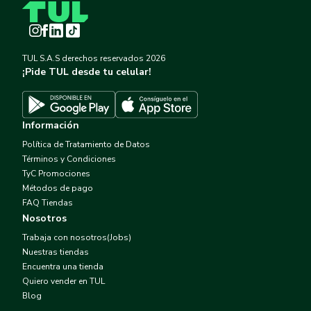
Instagram
Facebook
LinkedIn
TikTok
TUL S.A.S derechos reservados
2026
¡Pide TUL desde tu celular!
Descargar TUL en App Store
Descargar TUL en Google Play
Información
Política de Tratamiento de Datos
Términos y Condiciones
TyC Promociones
Métodos de pago
FAQ Tiendas
Nosotros
Trabaja con nosotros(Jobs)
Nuestras tiendas
Encuentra una tienda
Quiero vender en TUL
Blog