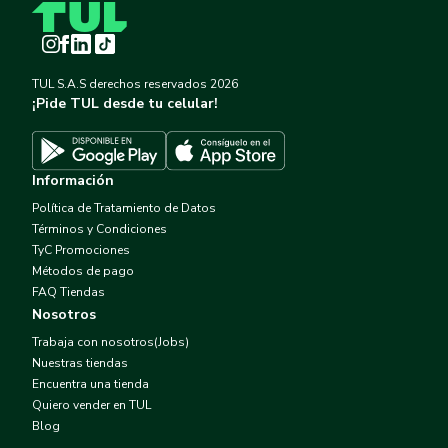
Instagram
Facebook
LinkedIn
TikTok
TUL S.A.S derechos reservados
2026
¡Pide TUL desde tu celular!
Descargar TUL en App Store
Descargar TUL en Google Play
Información
Política de Tratamiento de Datos
Términos y Condiciones
TyC Promociones
Métodos de pago
FAQ Tiendas
Nosotros
Trabaja con nosotros(Jobs)
Nuestras tiendas
Encuentra una tienda
Quiero vender en TUL
Blog