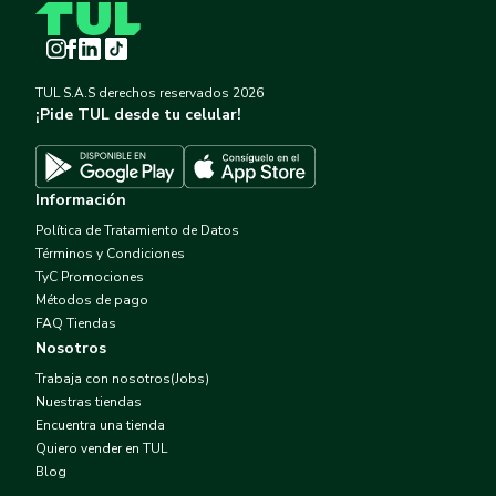
Instagram
Facebook
LinkedIn
TikTok
TUL S.A.S derechos reservados
2026
¡Pide TUL desde tu celular!
Descargar TUL en App Store
Descargar TUL en Google Play
Información
Política de Tratamiento de Datos
Términos y Condiciones
TyC Promociones
Métodos de pago
FAQ Tiendas
Nosotros
Trabaja con nosotros(Jobs)
Nuestras tiendas
Encuentra una tienda
Quiero vender en TUL
Blog