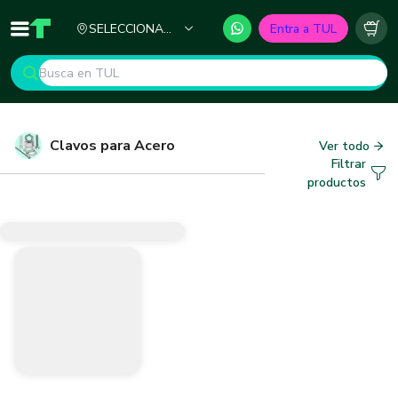
Ciudad
SELECCIONA
Entra a TUL
Inicio
TUL - Tu Marketplace de Construcción
Carr
TU CIUDAD
Clavos para Acero
Ver todo
Filtrar
productos