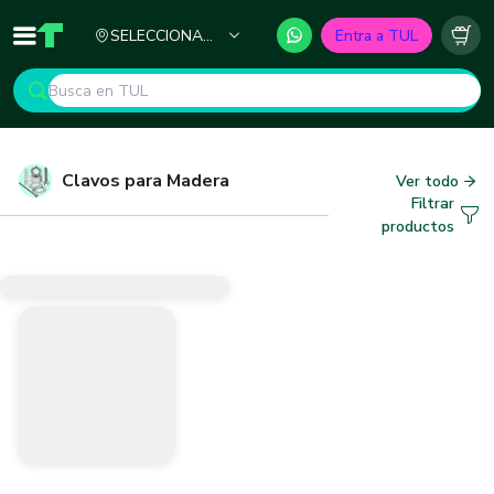
Ciudad
SELECCIONA
Entra a TUL
Inicio
TUL - Tu Marketplace de Construcción
Carr
TU CIUDAD
Clavos para Madera
Ver todo
Filtrar
productos