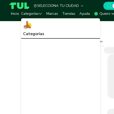
SELECCIONA TU CIUDAD
TUL - Tu Marketplace de Construcción
Inicio
Categorías
Marcas
Tiendas
Ayuda
Quiero v
Inicio
Tornilleria y Fijaciones
Remaches
Remaches
Ver todo
Categorías
Filtros
Limpiar filtros
Vendedor
Marca