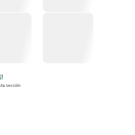
l!
sta sección