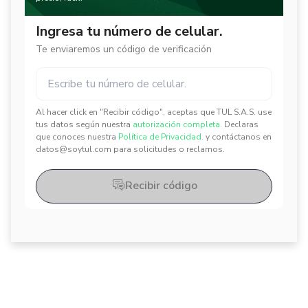
Ingresa tu número de celular.
Te enviaremos un código de verificación
Al hacer click en "Recibir código", aceptas que TUL S.A.S. use
✕
✕
tus datos según nuestra
autorización completa.
Declaras
que conoces nuestra
Política de Privacidad.
y contáctanos en
datos@soytul.com para solicitudes o reclamos.
Recibir código