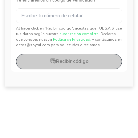
Te enviaremos un código de verificación
Al hacer click en "Recibir código", aceptas que TUL S.A.S. use
✕
✕
tus datos según nuestra
autorización completa.
Declaras
que conoces nuestra
Política de Privacidad.
y contáctanos en
datos@soytul.com para solicitudes o reclamos.
Recibir código