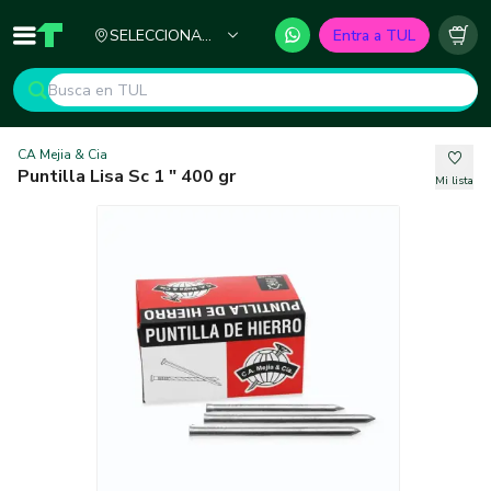
Ciudad
SELECCIONA
Entra a TUL
Inicio
TUL - Tu Marketplace de Construcción
Carr
TU CIUDAD
CA Mejia & Cia
Puntilla Lisa Sc 1 " 400 gr
Mi lista