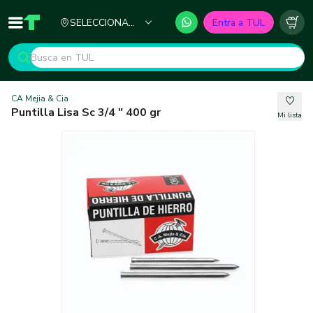
Ciudad
SELECCIONA
Entra a TUL
Inicio
TUL - Tu Marketplace de Construcción
Carr
TU CIUDAD
CA Mejia & Cia
Puntilla Lisa Sc 3/4 " 400 gr
Mi lista