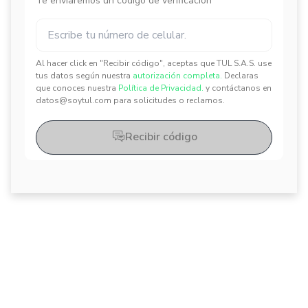
Te enviaremos un código de verificación
Al hacer click en "Recibir código", aceptas que TUL S.A.S. use
✕
✕
tus datos según nuestra
autorización completa.
Declaras
que conoces nuestra
Política de Privacidad.
y contáctanos en
datos@soytul.com para solicitudes o reclamos.
Recibir código