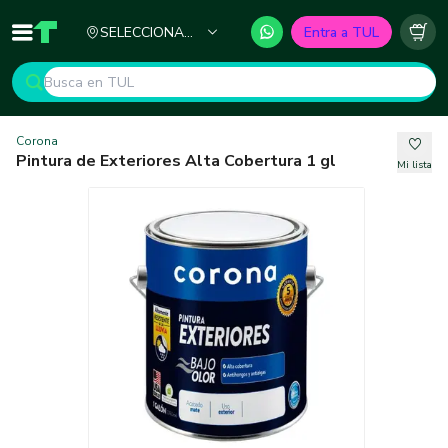
Ciudad
SELECCIONA
Entra a TUL
Inicio
TUL - Tu Marketplace de Construcción
Carr
TU CIUDAD
Corona
Pintura de Exteriores Alta Cobertura 1 gl
Mi lista