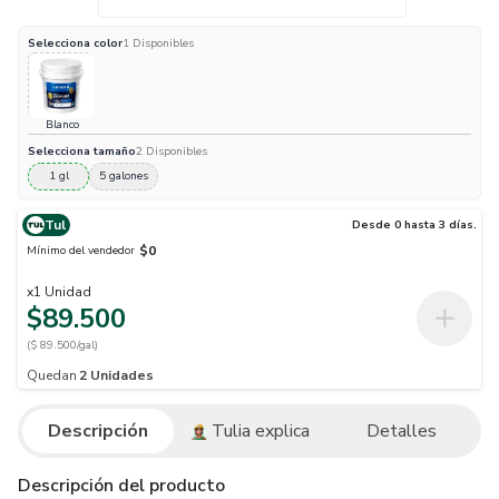
Selecciona
color
1
Disponibles
Blanco
Selecciona
tamaño
2
Disponibles
1 gl
5 galones
Tul
Desde 0 hasta 3 días.
$0
Mínimo del vendedor
x
1
Unidad
$89.500
($ 89.500/gal)
Quedan
2
Unidades
Descripción
Tulia explica
Detalles
Descripción del producto