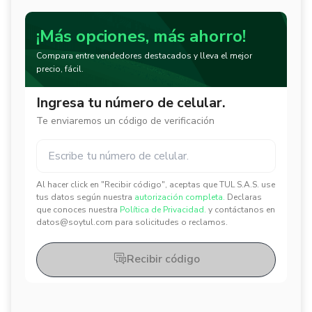
¡Más opciones, más ahorro!
Compara entre vendedores destacados y lleva el mejor
precio, fácil.
Ingresa tu número de celular.
Te enviaremos un código de verificación
Al hacer click en "Recibir código", aceptas que TUL S.A.S. use
✕
✕
tus datos según nuestra
autorización completa.
Declaras
que conoces nuestra
Política de Privacidad.
y contáctanos en
datos@soytul.com para solicitudes o reclamos.
Recibir código