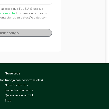
", aceptas que TUL S.A.S. use tus
n completa.
Declaras que conoces
contáctanos en datos@soytul.com
ibir código
Nosotros
atos
Trabaja con nosotros(Jobs)
Nuestras tiendas
Encuentra una tienda
Quiero vender en TUL
Blog