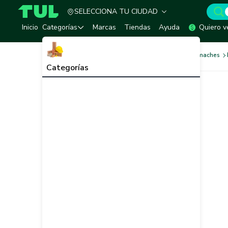
SELECCIONA TU CIUDAD
TUL - Tu Marketplace de Construcción
Inicio
Categorías
Marcas
Tiendas
Ayuda
Quiero v
Tornilleria y Fijaciones
Remaches
Categorías