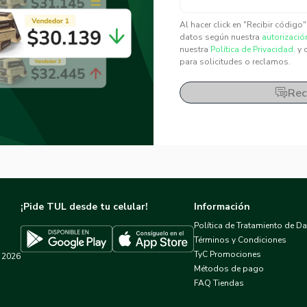
✕
✕
Al hacer click en "Recibir código
datos según nuestra
autorizació
nuestra
Política de Privacidad.
y 
para solicitudes o reclamos.
Rec
¡Pide TUL desde tu celular!
Información
Política de Tratamiento de D
Términos y Condiciones
TyC Promociones
2026
Descargar TUL en App Store
Descargar TUL en Google Play
Métodos de pago
FAQ Tiendas