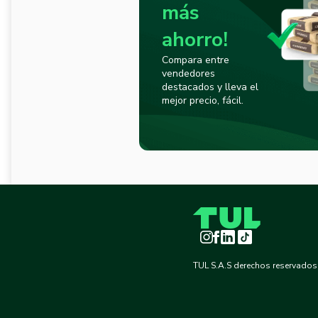
más
ahorro!
Compara entre
vendedores
destacados y lleva el
mejor precio, fácil.
Instagram
Facebook
LinkedIn
TikTok
TUL S.A.S derechos reservados