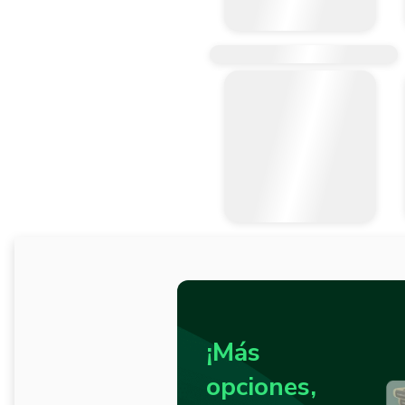
¡Más
opciones,