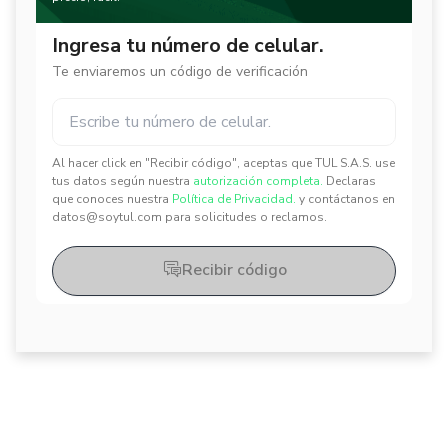
Ingresa tu número de celular.
Te enviaremos un código de verificación
Al hacer click en "Recibir código", aceptas que TUL S.A.S. use
✕
✕
tus datos según nuestra
autorización completa.
Declaras
que conoces nuestra
Política de Privacidad.
y contáctanos en
datos@soytul.com para solicitudes o reclamos.
Recibir código