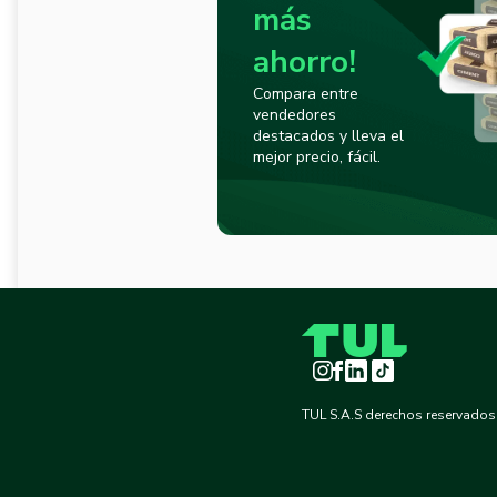
más
ahorro!
Compara entre
vendedores
destacados y lleva el
mejor precio, fácil.
Instagram
Facebook
LinkedIn
TikTok
TUL S.A.S derechos reservados