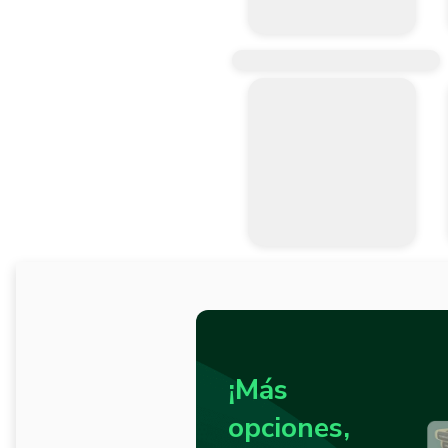
¡Más
opciones,