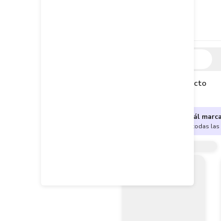
Descripción
Descripción del producto
¿No sabes cuál marc
Encuentra aquí todas las