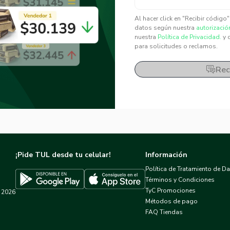
✕
✕
Al hacer click en "Recibir código
datos según nuestra
autorizació
nuestra
Política de Privacidad.
y 
para solicitudes o reclamos.
Rec
¡Pide TUL desde tu celular!
Información
Política de Tratamiento de D
Términos y Condiciones
TyC Promociones
2026
Descargar TUL en App Store
Descargar TUL en Google Play
Métodos de pago
FAQ Tiendas