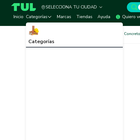
SELECCIONA TU CIUDAD
TUL - Tu Marketplace de Construcción
Inicio
Categorías
Marcas
Tiendas
Ayuda
Quiero v
Pinturas
Pinturas Muros de Concreto
Categorías