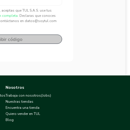
", aceptas que TUL S.A.S. use tus
n completa.
Declaras que conoces
contáctanos en datos@soytul.com
ibir código
Nosotros
atos
Trabaja con nosotros(Jobs)
Nuestras tiendas
Encuentra una tienda
Quiero vender en TUL
Blog