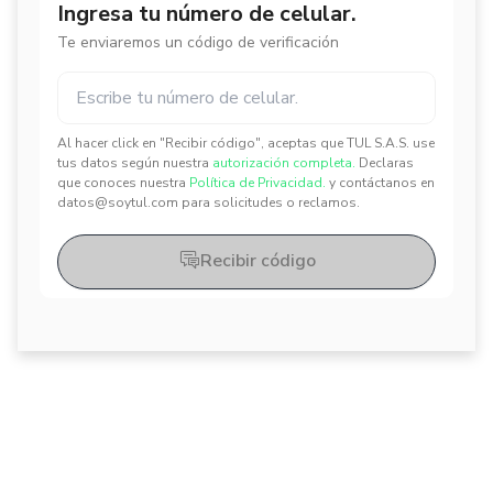
Ingresa tu número de celular.
Te enviaremos un código de verificación
Al hacer click en "Recibir código", aceptas que TUL S.A.S. use
✕
✕
tus datos según nuestra
autorización completa.
Declaras
que conoces nuestra
Política de Privacidad.
y contáctanos en
datos@soytul.com para solicitudes o reclamos.
Recibir código