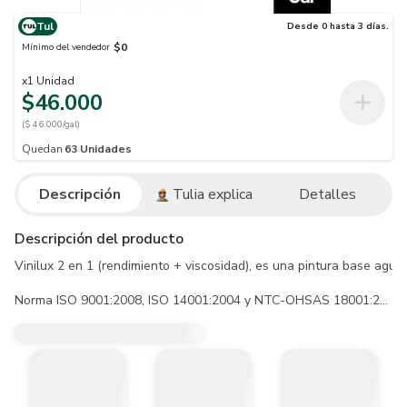
Tul
Desde 0 hasta 3 días.
$0
Mínimo del vendedor
x
1
Unidad
$46.000
($ 46.000/gal)
Quedan
63
Unidades
Descripción
Tulia explica
Detalles
Descripción del producto
Vinilux 2 en 1 (rendimiento + viscosidad), es una pintura base aguav
Norma ISO 9001:2008, ISO 14001:2004 y NTC-OHSAS 18001:2007 y ac
- En repinte sobre color diferente: 38 m2/galón a 45 m2/galón a 2 ma
- En repinte sobre color igual o similar: 43 m2/galón a 50 m2/galón 