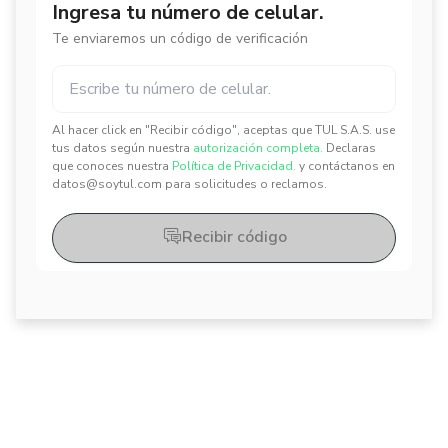
Ingresa tu número de celular.
Te enviaremos un código de verificación
Al hacer click en "Recibir código", aceptas que TUL S.A.S. use
✕
✕
tus datos según nuestra
autorización completa.
Declaras
que conoces nuestra
Política de Privacidad.
y contáctanos en
datos@soytul.com para solicitudes o reclamos.
Recibir código