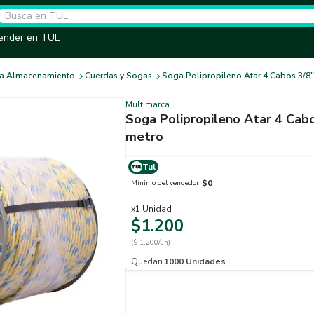
ender en TUL
ara Almacenamiento
Cuerdas y Sogas
Soga Polipropileno Atar 4 Cabos 3/8
Multimarca
Soga Polipropileno Atar 4 Cab
metro
Tul
$0
Mínimo del vendedor
x
1
Unidad
$1.200
($ 1.200/un)
Quedan
1000
Unidades