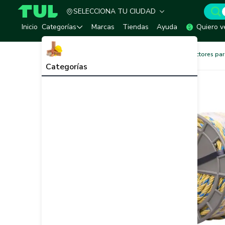
SELECCIONA TU CIUDAD
TUL - Tu Marketplace de Construcción
Inicio
Categorías
Marcas
Tiendas
Ayuda
Quiero v
Ferretería
Amarres y Protectores p
Categorías