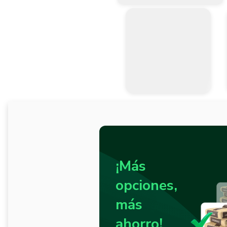
¡Más
opciones,
más
ahorro!