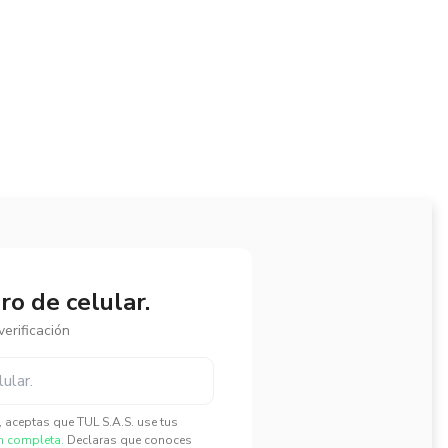
o de celular.
erificación
", aceptas que TUL S.A.S. use tus
n completa.
Declaras que conoces