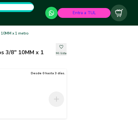
Entra a TUL
Carrito
" 10MM x 1 metro
os 3/8" 10MM x 1
Mi lista
Desde 0 hasta 3 días.