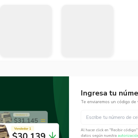
Ingresa tu númer
Te enviaremos un código de v
✕
✕
Al hacer click en "Recibir código
datos según nuestra
autorizació