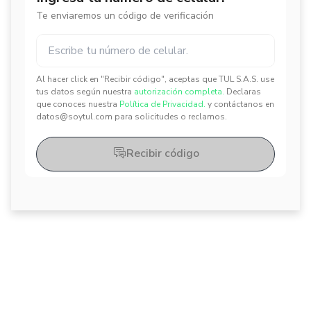
Te enviaremos un código de verificación
Al hacer click en "Recibir código", aceptas que TUL S.A.S. use
✕
✕
tus datos según nuestra
autorización completa.
Declaras
que conoces nuestra
Política de Privacidad.
y contáctanos en
datos@soytul.com para solicitudes o reclamos.
Recibir código