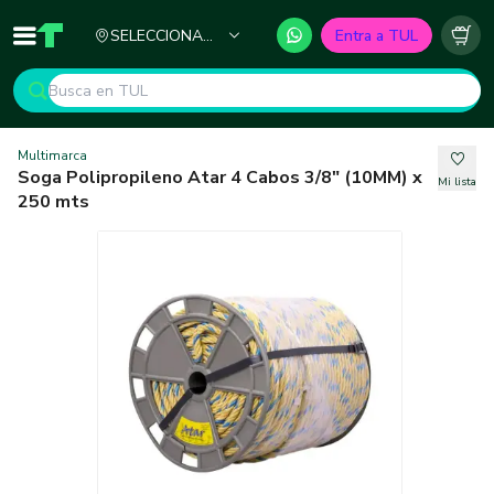
Ciudad
SELECCIONA
Entra a TUL
Inicio
TUL - Tu Marketplace de Construcción
Carr
TU CIUDAD
Multimarca
Soga Polipropileno Atar 4 Cabos 3/8" (10MM) x
Mi lista
250 mts