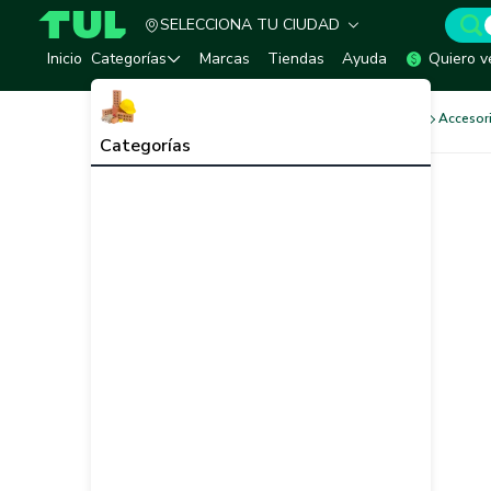
SELECCIONA TU CIUDAD
TUL - Tu Marketplace de Construcción
Inicio
Categorías
Marcas
Tiendas
Ayuda
Quiero v
Cubiertas, Tejas y Canaleta
Accesor
Categorías