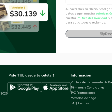
✕
✕
Al hacer click en "Recibir código
datos según nuestra
autorizació
nuestra
Política de Privacidad.
y 
para solicitudes o reclamos.
Rec
¡Pide TUL desde tu celular!
Información
Política de Tratamiento de D
Términos y Condiciones
TyC Promociones
2026
Descargar TUL en App Store
Descargar TUL en Google Play
Métodos de pago
FAQ Tiendas