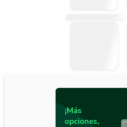
¡Más
opciones,