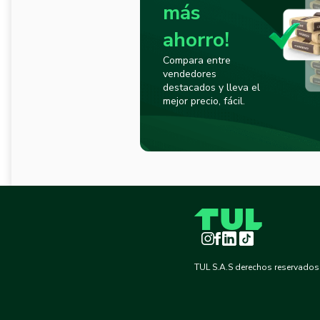
más
ahorro!
Compara entre
vendedores
destacados y lleva el
mejor precio, fácil.
Instagram
Facebook
LinkedIn
TikTok
TUL S.A.S derechos reservados