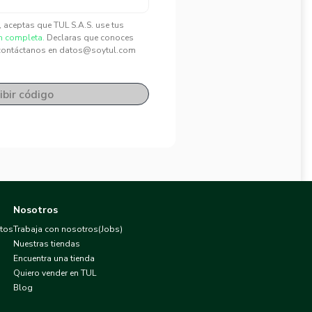
", aceptas que TUL S.A.S. use tus
n completa.
Declaras que conoces
contáctanos en datos@soytul.com
ibir código
Nosotros
atos
Trabaja con nosotros(Jobs)
Nuestras tiendas
Encuentra una tienda
Quiero vender en TUL
Blog